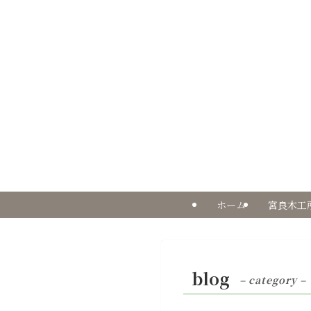
ホーム
宮良木工
blog
– category –