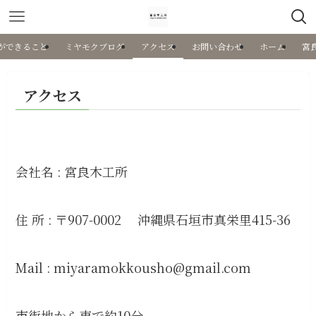
ができること
ミヤモクブログ
アクセス
お問い合わせ
ホーム
宮
アクセス
会社名 : 宮良木工所
住 所 : 〒907-0002 沖縄県石垣市真栄里415-36
Mail : miyaramokkousho@gmail.com
市街地から車で約10分。