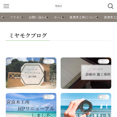
ログ
アクセス
お問い合わせ
ホーム
宮良木工所について
宮良木工
ミヤモクブログ
blog
blog
blog
blog